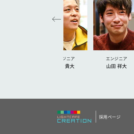
デザイナー
エンジニア
エンジニア
尾崎 翔太
馬場 貴大
山田 祥大
採用ページ