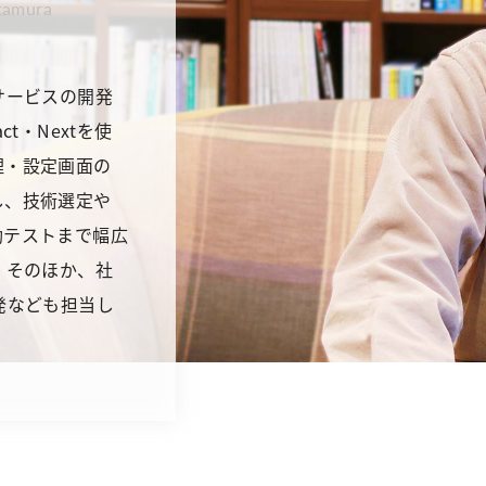
itamura
サービスの開発
t・Nextを使
理・設定画面の
し、技術選定や
動テストまで幅広
 そのほか、社
発なども担当し