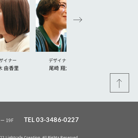
ザイナー
デザイナー
エンジニア
木 由香里
尾崎 翔太
馬場 貴大
TEL 03-3486-0227
ー 19F
2 Lightcafe Creation. All Rights Reserved.